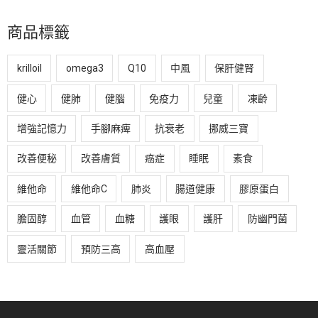
商品標籤
krilloil
omega3
Q10
中風
保肝健腎
健心
健肺
健腦
免疫力
兒童
凍齡
增強記憶力
手腳麻痺
抗衰老
挪威三寶
改善便秘
改善膚質
癌症
睡眠
素食
維他命
維他命C
肺炎
腸道健康
膠原蛋白
膽固醇
血管
血糖
護眼
護肝
防幽門菌
靈活關節
預防三高
高血壓