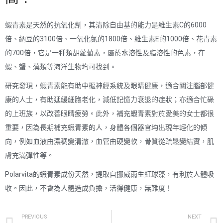
蝦青素是天然的抗氧化劑，其清除自由基的能力是維生素C的6000
倍、納豆的3100倍、一氧化氮的1800倍、維生素E的1000倍、花青素
的700倍，它是一種類胡蘿蔔素，屬於水溶性及脂溶性的色素，在
蝦、蟹、藻類等海洋生物均可找到。
研究發現，蝦青素能有助中樞神經系統及眼睛健康，適合關注腦部健
康的人士，有助延緩細胞老化，減低記憶力衰退的症狀；亦適合忙碌
的上班族，以改善眼睛疲勞。此外，補充蝦青素對於愛美的女士都很
重要，因為長期補充蝦青素的人，身體各個器官均出現年輕化的傾
向，例如血液由濃稠變清澈，血管由硬變軟，骨質從疏鬆變結實，肌
膚充滿彈性等。
Polarvita的蝦青素成份天然，提取自挪威雨生紅球藻，有利於人體吸
收。因此，不會為人體造成負擔，活得健康，無難度！
PREVIOUS
NEXT