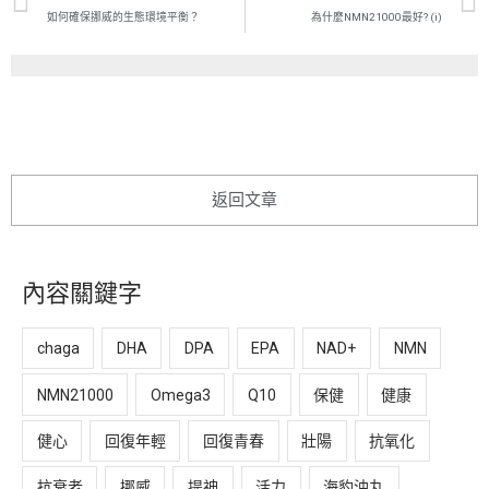
如何確保挪威的生態環境平衡？
為什麼NMN21000最好? (i)
返回文章
內容關鍵字
chaga
DHA
DPA
EPA
NAD+
NMN
NMN21000
Omega3
Q10
保健
健康
健心
回復年輕
回復青春
壯陽
抗氧化
抗衰老
挪威
提神
活力
海豹油丸