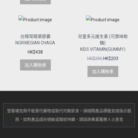
白樺茸精華膠囊
兒童多元維生素 (可樂味軟
NORWEGIAN CHAGA
糖)
KIDS VITAMIN(GUMMY)
HK$
438
HK$
290
HK$
203
加入購物車
加入購物車
營養補充劑不能替代藥物或取代均衡飲食。
請細閱產品標籤並按指示服
用，
如對產品成份過敏或
徵狀持續
，請諮詢專業醫療人士意見