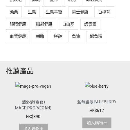
漁業
生態
生態平衡
男士健康
白樺茸
眼睛健康
腦部健康
自由基
蝦青素
血管健康
輔酶
逆齡
魚油
鱈魚精
推薦產品
幽必清(素食)
藍莓護眼 BLUEBERRY
MAGE PRO(VEGAN)
HK$
612
HK$
390
加入購物車
加入購物車