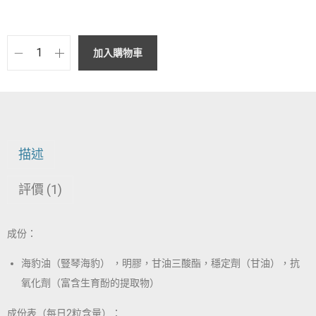
加入購物車
描述
評價 (1)
成份：
海豹油（豎琴海豹） ，明膠，甘油三酸酯，穩定劑（甘油），抗
氧化劑（富含生育酚的提取物）
成份表（每日
2
粒含量）：