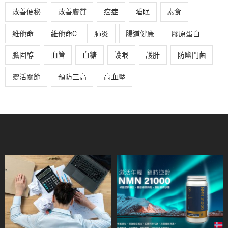
改善便秘
改善膚質
癌症
睡眠
素食
維他命
維他命C
肺炎
腸道健康
膠原蛋白
膽固醇
血管
血糖
護眼
護肝
防幽門菌
靈活關節
預防三高
高血壓