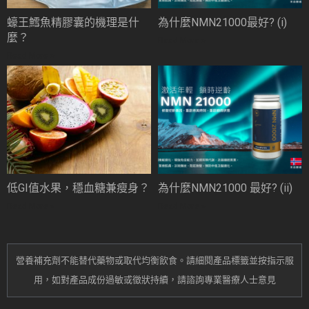
蠔王鱈魚精膠囊的機理是什
為什麼NMN21000最好? (i)
麼？
Read More »
Read More »
低GI值水果，穩血糖兼瘦身？
為什麼NMN21000 最好? (ii)
Read More »
Read More »
營養補充劑不能替代藥物或取代均衡飲食。
請細閱產品標籤並按指示服
用，
如對產品成份過敏或
徵狀持續
，請諮詢專業醫療人士意見