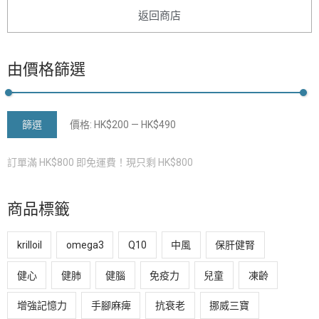
返回商店
由價格篩選
篩選
價格:
HK$200
—
HK$490
訂單滿
HK$
800
即免運費！現只剩
HK$
800
商品標籤
krilloil
omega3
Q10
中風
保肝健腎
健心
健肺
健腦
免疫力
兒童
凍齡
增強記憶力
手腳麻痺
抗衰老
挪威三寶