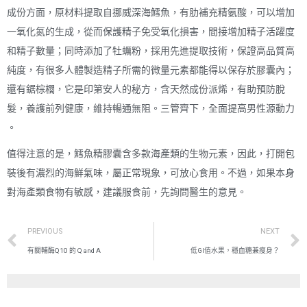
成份方面，原材料提取自挪威深海鱈魚，有肋補充精氨酸，可以增加
一氧化氮的生成，從而保護精子免受氧化損害，間接增加精子活躍度
和精子數量；同時添加了牡蠣粉，採用先進提取技術，保證高品質高
純度，有很多人體製造精子所需的微量元素都能得以保存於膠囊內；
還有鋸棕櫚，它是印第安人的秘方，含天然成份派烯，有助預防脫
髮，養護前列健康，維持暢通無阻。三管齊下，全面提高男性源動力​​
。
值得注意的是，鱈魚精膠囊含多款海產類的生物元素，因此，打開包
裝後有濃烈的海鮮氣味，屬正常現象，可放心食用。不過，如果本身
對海產類食物有敏感，建議服食前，先詢問醫生的意見。
PREVIOUS
NEXT
有關輔酶Q10 的 Q and A
低GI值水果，穩血糖兼瘦身？