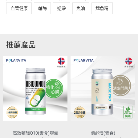
血管健康
輔酶
逆齡
魚油
鱈魚精
推薦產品
高效輔酶Q10(素食)膠囊
幽必清(素食)