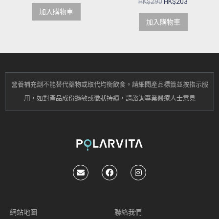
HK$
290
HK$
203
加入購物車
加入購物車
營養補充劑不能替代藥物或取代均衡飲食。
請細閱產品標籤並按指示服
用，
如對產品成份過敏或
徵狀持續
，請諮詢專業醫療人士意見
網站地圖
聯絡我們