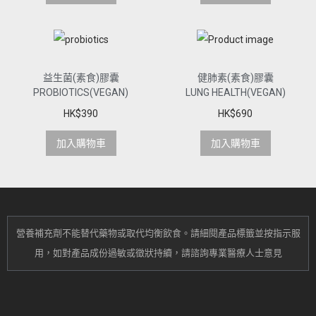
益生菌(素食)膠囊
健肺素(素食)膠囊
PROBIOTICS(VEGAN)
LUNG HEALTH(VEGAN)
HK$
390
HK$
690
加入購物車
加入購物車
營養補充劑不能替代藥物或取代均衡飲食。
請細閱產品標籤並按指示服
用，
如對產品成份過敏或
徵狀持續
，請諮詢專業醫療人士意見