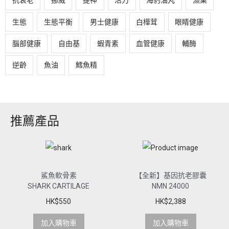
抗衰老
挪威
提神
活力
海豹油丸
漁業
生態
生態平衡
男士健康
白樺茸
眼睛健康
腦部健康
自由基
蝦青素
血管健康
輔酶
逆齡
魚油
鱈魚精
推薦產品
鯊魚軟骨素
【全新】基因抗老膠囊
SHARK CARTILAGE
NMN 24000
HK$
550
HK$
2,388
加入購物車
加入購物車