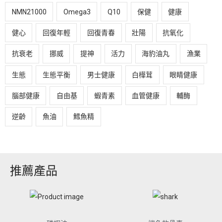
NMN21000
Omega3
Q10
保健
健康
健心
回復年輕
回復青春
壯陽
抗氧化
抗衰老
挪威
提神
活力
海豹油丸
漁業
生態
生態平衡
男士健康
白樺茸
眼睛健康
腦部健康
自由基
蝦青素
血管健康
輔酶
逆齡
魚油
鱈魚精
推薦產品