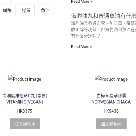
Read More »
輔酶
逆齡
魚油
海豹油丸和普通魚油有什
海豹油具有通血管、防三高、降低
膽固醇等功效，但海豹油和魚油在
有什麼分別呢？
Read More »
高濃度維他命C丸 (素食)
白樺茸精華膠囊
VITAMIN C(VEGAN)
NORWEGIAN CHAGA
HK$
375
HK$
438
加入購物車
加入購物車