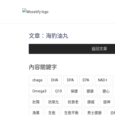
文章：海豹油丸
返回文章
內容關鍵字
chaga
DHA
DPA
EPA
NAD+
Omega3
Q10
保健
健康
健心
壯陽
抗氧化
抗衰老
挪威
提神
漁業
生態
生態平衡
男士健康
白