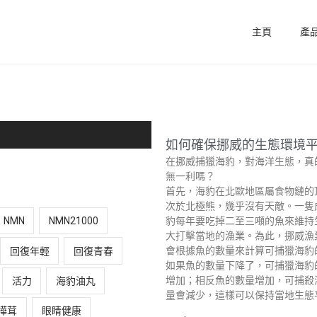
主頁
產
如何確保挪威的生態環境
在挪威捕獵海豹，對海洋生態，真
無一利嗎？
首先，海豹在北歐地區屬食物鏈的
次於北極熊，幾乎沒有天敵。一隻
豹每年要吃掉二至三噸的魚來維持
NMN
NMN21000
大打擊當地的漁業。為此，挪威漁
會根據魚的數量來計算可捕獵海豹
回復年輕
回復青春
如果魚的數量下降了，可捕獵海豹
增加；相反魚的數量增加，可捕殺
活力
海豹油丸
量會減少，這樣可以保持當地生態
樺茸
眼睛健康