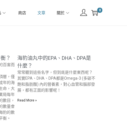
0
品
商店
文章
關於
平衡？
海豹油丸中的EPA、DHA、DPA是
的百害而
什麼？
常常聽到這些名字，但到底是什麼東西呢？
頂層，僅
其實EPA、DHA、DPA都是Omega-3 (多碳不
成年的海
飽和脂肪酸) 內的營養素，對心血管和腦部發
生命，大
展，都有正面的影響呢！
業局每年
的數目，
Read More »
的數量會
海豹的數
平衡。