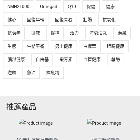
NMN21000
Omega3
Q10
保健
健康
健心
回復年輕
回復青春
壯陽
抗氧化
抗衰老
挪威
提神
活力
海豹油丸
漁業
生態
生態平衡
男士健康
白樺茸
眼睛健康
腦部健康
自由基
蝦青素
血管健康
輔酶
逆齡
魚油
鱈魚精
推薦產品
【全新】基因抗老膠囊
白樺茸精華膠囊